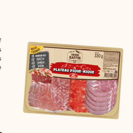
f
s
s
e