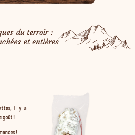
ues du terroir :
nchées et entières
ttes, il y a
e goût !
mandes !