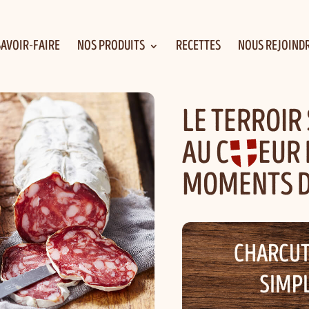
SAVOIR-FAIRE
NOS PRODUITS
RECETTES
NOUS REJOIND
LE TERROIR
AU C
O
EUR 
MOMENTS D
CHARCUT
SIMP