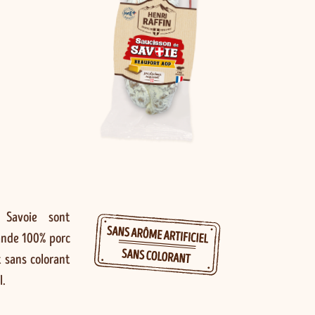
 Savoie sont
iande 100% porc
t sans colorant
l.